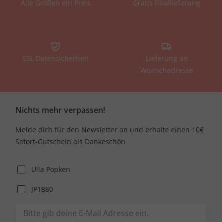
Alle Größen ein Preis
Gratis Filiallieferung
SSL Datensicherheit
Lieferung an
Wunschadresse
Nichts mehr verpassen!
Melde dich für den Newsletter an und erhalte einen 10€
Sofort-Gutschein als Dankeschön
Ulla Popken
JP1880