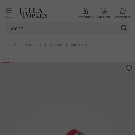
Anmelden
Aktionen
Warenkorb
Menü
Zurück
|
Startseite
|
Schuhe
|
Sandalen
Sale