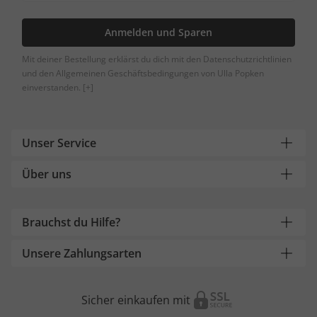
Anmelden und Sparen
Mit deiner Bestellung erklärst du dich mit den Datenschutzrichtlinien
und den Allgemeinen Geschäftsbedingungen von Ulla Popken
einverstanden.
[+]
Unser Service
Über uns
Brauchst du Hilfe?
Unsere Zahlungsarten
Sicher einkaufen mit