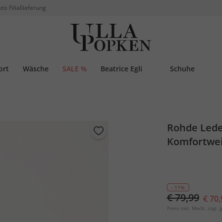
tis Filiallieferung
ort
Wäsche
SALE %
Beatrice Egli
Schuhe
Rohde Lede
Komfortwe
- 11%
€ 79,99
€ 70,
Preis inkl. MwSt. zzgl.
V