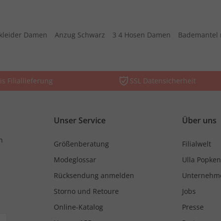
kleider Damen
Anzug Schwarz
3 4 Hosen Damen
Bademantel 
is Filiallieferung
SSL Datensicherheit
Unser Service
Über uns
n
Größenberatung
Filialwelt
Modeglossar
Ulla Popken
Rücksendung anmelden
Unternehm
Storno und Retoure
Jobs
Online-Katalog
Presse