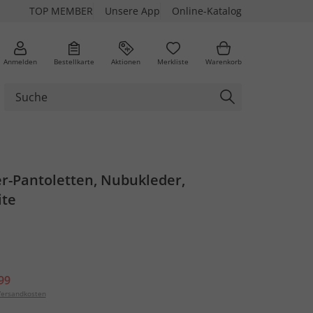
TOP MEMBER
Unsere App
Online-Katalog
Anmelden
Bestellkarte
Aktionen
Merkliste
Warenkorb
r-Pantoletten, Nubukleder,
ite
99
ersandkosten