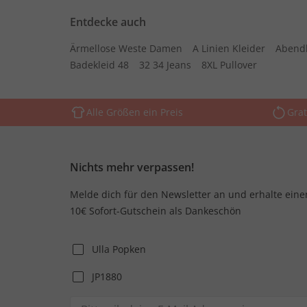
Entdecke auch
Ärmellose Weste Damen
A Linien Kleider
Abend
Badekleid 48
32 34 Jeans
8XL Pullover
Alle Größen ein Preis
Grat
Nichts mehr verpassen!
Melde dich für den Newsletter an und erhalte eine
10€ Sofort-Gutschein als Dankeschön
Ulla Popken
JP1880