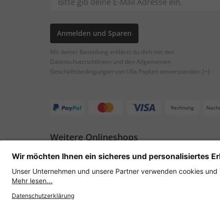
Anmelden und Sparen
Mit deiner Bestellung erklärst du dich mit den
Datenschutzrichtlinien und den Allgemeinen
Geschäftsbedingungen von Ulla Popken einverstanden.
[+]
Rechnung
Nach
Weitere Onlineshops
Österreich
Datenschutz
AGB
Widerruf erklären
Lie