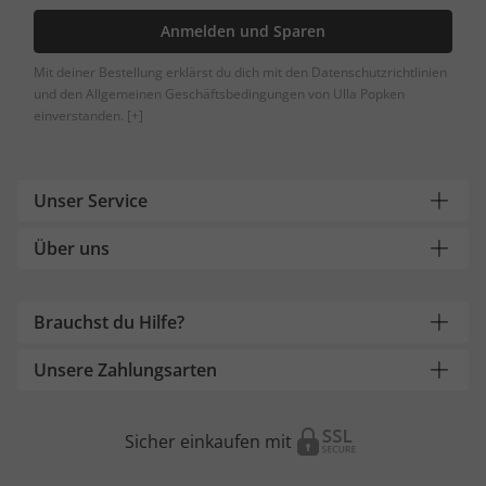
Anmelden und Sparen
Mit deiner Bestellung erklärst du dich mit den Datenschutzrichtlinien
und den Allgemeinen Geschäftsbedingungen von Ulla Popken
einverstanden.
[+]
Unser Service
Über uns
Brauchst du Hilfe?
Unsere Zahlungsarten
Sicher einkaufen mit