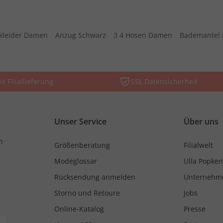
kleider Damen
Anzug Schwarz
3 4 Hosen Damen
Bademantel 
is Filiallieferung
SSL Datensicherheit
Unser Service
Über uns
n
Größenberatung
Filialwelt
Modeglossar
Ulla Popken
Rücksendung anmelden
Unternehm
Storno und Retoure
Jobs
Online-Katalog
Presse