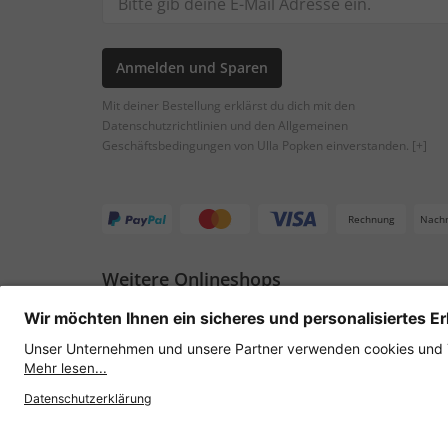
Anmelden und Sparen
Mit deiner Bestellung erklärst du dich mit den
Datenschutzrichtlinien und den Allgemeinen
Geschäftsbedingungen von Ulla Popken einverstanden.
[+]
Rechnung
Nach
Weitere Onlineshops
Österreich
Datenschutz
AGB
Widerruf erklären
Lie