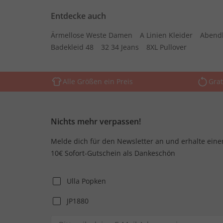
Entdecke auch
Ärmellose Weste Damen
A Linien Kleider
Abend
Badekleid 48
32 34 Jeans
8XL Pullover
Alle Größen ein Preis
Grat
Nichts mehr verpassen!
Melde dich für den Newsletter an und erhalte eine
10€ Sofort-Gutschein als Dankeschön
Ulla Popken
JP1880