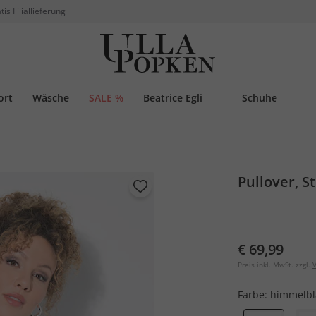
tis Filiallieferung
ort
Wäsche
SALE %
Beatrice Egli
Schuhe
Pullover, S
€ 69,99
Preis inkl. MwSt. zzgl.
V
Farbe:
himmelbl