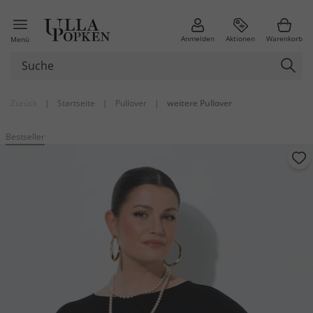
Anmelden
Aktionen
Warenkorb
Menü
Zurück
|
Startseite
|
Pullover
|
weitere Pullover
Bestseller