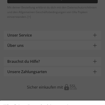
Mit deiner Bestellung erklärst du dich mit den Datenschutzrichtlinien
und den Allgemeinen Geschäftsbedingungen von Ulla Popken
einverstanden.
[+]
Unser Service
Über uns
Brauchst du Hilfe?
Unsere Zahlungsarten
Sicher einkaufen mit
Weitere Onlineshops