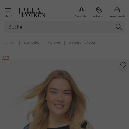
Anmelden
Aktionen
Warenkorb
Menü
Zurück
|
Startseite
|
Pullover
|
weitere Pullover
Sale