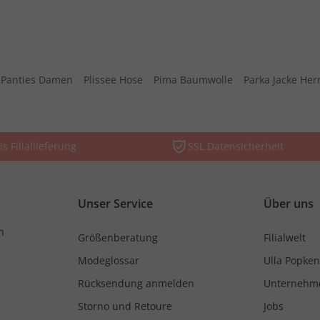
Panties Damen
Plissee Hose
Pima Baumwolle
Parka Jacke Her
is Filiallieferung
SSL Datensicherheit
Unser Service
Über uns
n
Größenberatung
Filialwelt
Modeglossar
Ulla Popken
Rücksendung anmelden
Unternehm
Storno und Retoure
Jobs