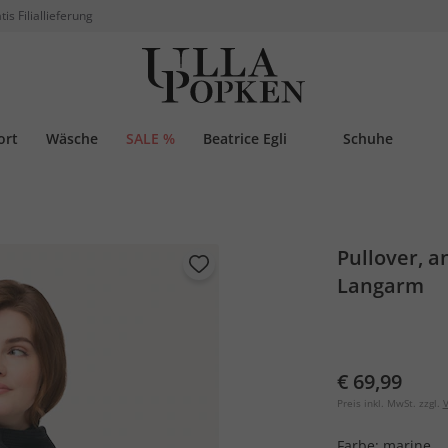
tis Filiallieferung
ort
Wäsche
SALE %
Beatrice Egli
Schuhe
Pullover, a
Langarm
€ 69,99
Preis inkl. MwSt. zzgl.
V
Farbe:
marine