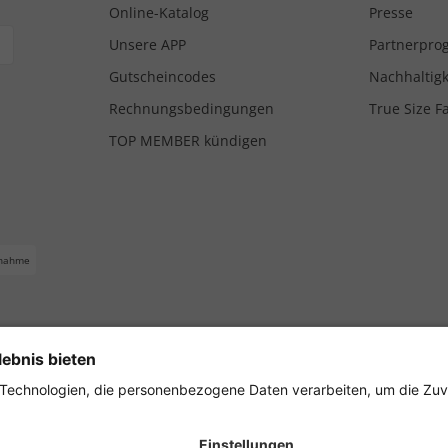
Online-Katalog
Presse
Unsere APP
Partnerpr
Gutscheincodes
Nachhaltigk
Rechnungsbedingungen
True Size F
TOP MEMBER kündigen
nahme