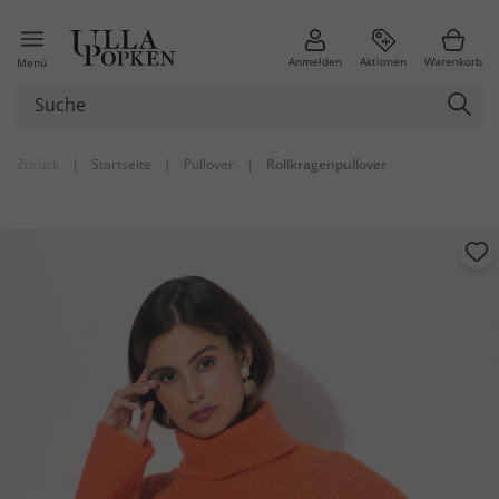
Anmelden
Aktionen
Warenkorb
Menü
Zurück
|
Startseite
|
Pullover
|
Rollkragenpullover