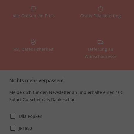
Alle Größen ein Preis
Gratis Filiallieferung
SSL Datensicherheit
Lieferung an
Wunschadresse
Nichts mehr verpassen!
Melde dich für den Newsletter an und erhalte einen 10€
Sofort-Gutschein als Dankeschön
Ulla Popken
JP1880