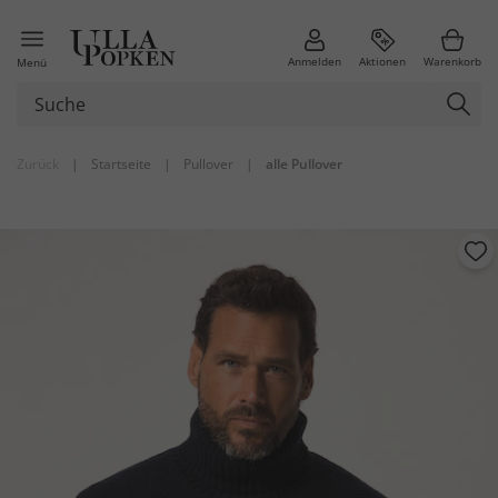
Anmelden
Aktionen
Warenkorb
Menü
Zurück
|
Startseite
|
Pullover
|
alle Pullover