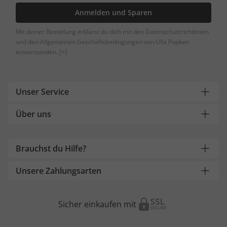
Anmelden und Sparen
Mit deiner Bestellung erklärst du dich mit den Datenschutzrichtlinien
und den Allgemeinen Geschäftsbedingungen von Ulla Popken
einverstanden.
[+]
Unser Service
Über uns
Brauchst du Hilfe?
Unsere Zahlungsarten
Sicher einkaufen mit