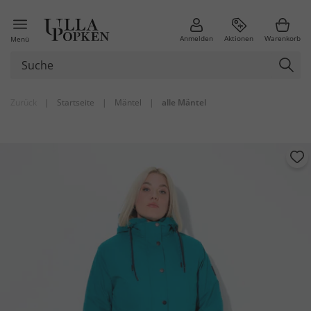
Anmelden
Aktionen
Warenkorb
Menü
Zurück
|
Startseite
|
Mäntel
|
alle Mäntel