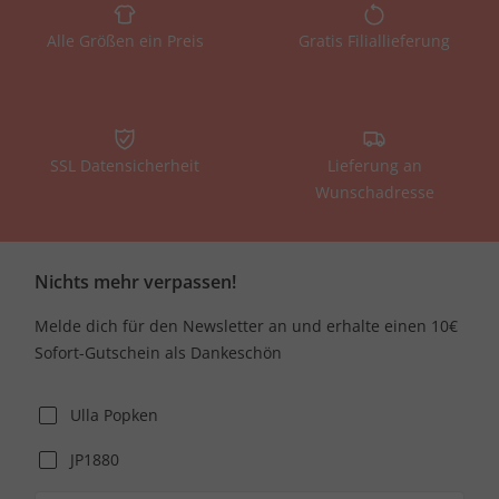
Alle Größen ein Preis
Gratis Filiallieferung
SSL Datensicherheit
Lieferung an
Wunschadresse
Nichts mehr verpassen!
Melde dich für den Newsletter an und erhalte einen 10€
Sofort-Gutschein als Dankeschön
Ulla Popken
JP1880