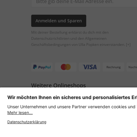
Anmelden und Sparen
Mit deiner Bestellung erklärst du dich mit den
Datenschutzrichtlinien und den Allgemeinen
Geschäftsbedingungen von Ulla Popken einverstanden.
[+]
Rechnung
Nach
Weitere Onlineshops
Österreich
Datenschutz
AGB
Widerruf erklären
Lie