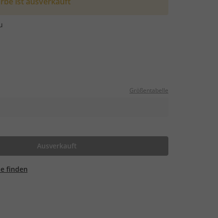
rbe ist ausverkauft
u
Größentabelle
Ausverkauft
ale finden