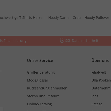
ochwertige T Shirts Herren
Hoody Damen Grau
Hoody Pullover
is Filiallieferung
SSL Datensicherheit
Unser Service
Über uns
n
Größenberatung
Filialwelt
Modeglossar
Ulla Popken
Rücksendung anmelden
Unternehm
Storno und Retoure
Jobs
Online-Katalog
Presse