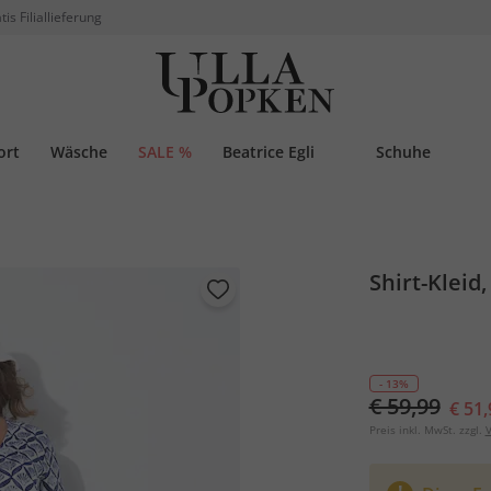
tis Filiallieferung
ort
Wäsche
SALE %
Beatrice Egli
Schuhe
Shirt-Kleid
- 13%
€ 59,99
€ 51,
Preis inkl. MwSt. zzgl.
V