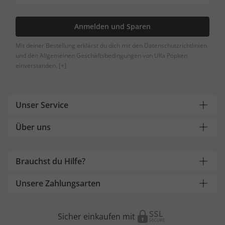
Anmelden und Sparen
Mit deiner Bestellung erklärst du dich mit den Datenschutzrichtlinien
und den Allgemeinen Geschäftsbedingungen von Ulla Popken
einverstanden.
[+]
Unser Service
Über uns
Brauchst du Hilfe?
Unsere Zahlungsarten
Sicher einkaufen mit