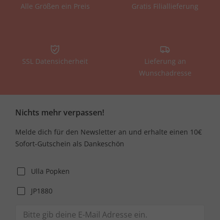
Alle Größen ein Preis
Gratis Filiallieferung
SSL Datensicherheit
Lieferung an
Wunschadresse
Nichts mehr verpassen!
Melde dich für den Newsletter an und erhalte einen 10€
Sofort-Gutschein als Dankeschön
Ulla Popken
JP1880