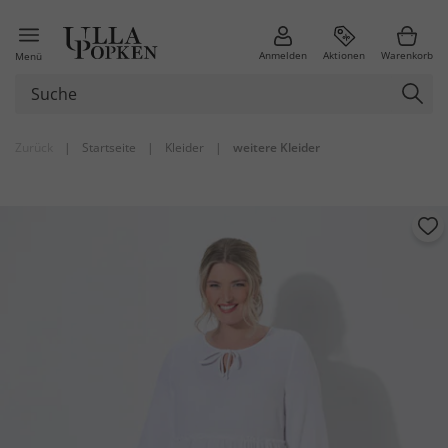
Anmelden
Aktionen
Warenkorb
Menü
Zurück
|
Startseite
|
Kleider
|
weitere Kleider