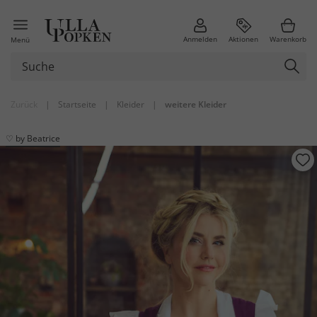
Anmelden
Aktionen
Warenkorb
Menü
Zurück
|
Startseite
|
Kleider
|
weitere Kleider
♡ by Beatrice