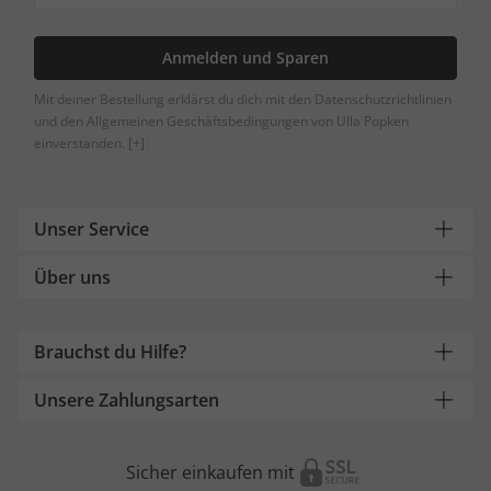
Anmelden und Sparen
Mit deiner Bestellung erklärst du dich mit den Datenschutzrichtlinien
und den Allgemeinen Geschäftsbedingungen von Ulla Popken
einverstanden.
[+]
Unser Service
Über uns
Brauchst du Hilfe?
Unsere Zahlungsarten
Sicher einkaufen mit