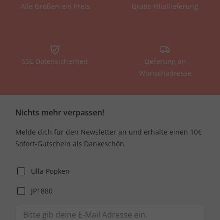
Alle Größen ein Preis
Gratis Filiallieferung
SSL Datensicherheit
Lieferung an
Wunschadresse
Nichts mehr verpassen!
Melde dich für den Newsletter an und erhalte einen 10€
Sofort-Gutschein als Dankeschön
Ulla Popken
JP1880