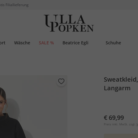
tis Filiallieferung
ort
Wäsche
SALE %
Beatrice Egli
Schuhe
Sweatkleid,
Langarm
€ 69,99
Preis inkl. MwSt. zzgl.
V