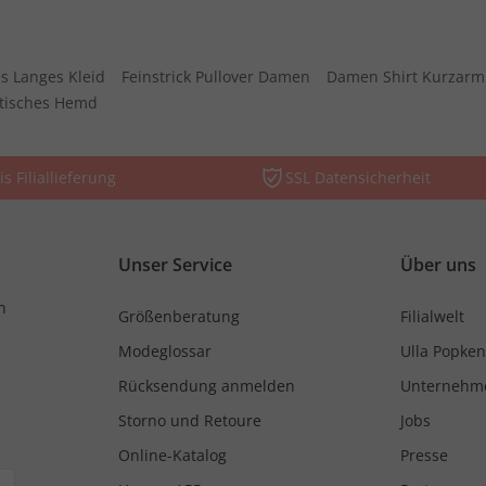
s Langes Kleid
Feinstrick Pullover Damen
Damen Shirt Kurzarm
stisches Hemd
is Filiallieferung
SSL Datensicherheit
Unser Service
Über uns
n
Größenberatung
Filialwelt
Modeglossar
Ulla Popken
Rücksendung anmelden
Unternehm
Storno und Retoure
Jobs
Online-Katalog
Presse