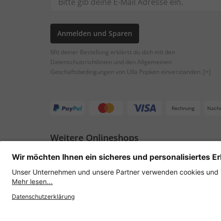
Anmelden und Sparen
Mit deiner Bestellung erklärst du dich mit den
Datenschutzrichtlinien und den Allgemeinen
Geschäftsbedingungen von Ulla Popken einverstanden.
[+]
Rechnung
Nach
Weitere Onlineshops
Österreich
Datenschutz
AGB
Widerruf erklären
Lie