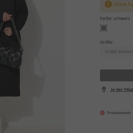
Diese Fa
Farbe:
schwarz
Größe:
Größe wählen
In der Fili
Produktdetails