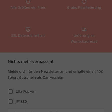
Alle Größen ein Preis
Gratis Filiallieferung
SSL Datensicherheit
Lieferung an
Wunschadresse
Nichts mehr verpassen!
Melde dich für den Newsletter an und erhalte einen 10€
Sofort-Gutschein als Dankeschön
Ulla Popken
JP1880