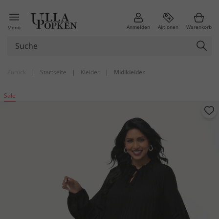
Anmelden
Aktionen
Warenkorb
Menü
Zurück
|
Startseite
|
Kleider
|
Midikleider
Sale