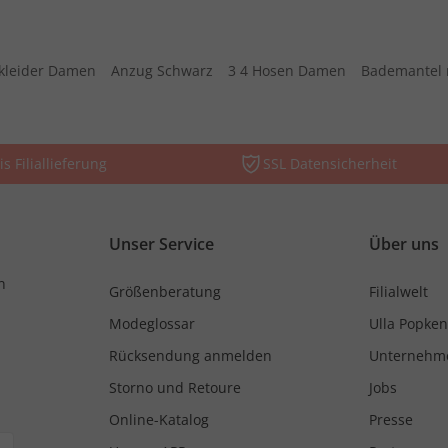
kleider Damen
Anzug Schwarz
3 4 Hosen Damen
Bademantel 
is Filiallieferung
SSL Datensicherheit
Unser Service
Über uns
n
Größenberatung
Filialwelt
Modeglossar
Ulla Popken
Rücksendung anmelden
Unternehm
Storno und Retoure
Jobs
Online-Katalog
Presse