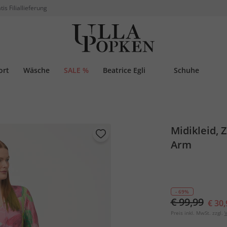
tis Filiallieferung
ort
Wäsche
SALE %
Beatrice Egli
Schuhe
Midikleid, Z
Arm
- 69%
€ 99,99
€ 30,
Preis inkl. MwSt. zzgl.
V