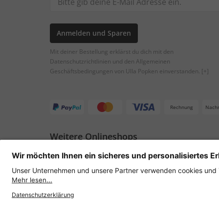
Anmelden und Sparen
Mit deiner Bestellung erklärst du dich mit den
Datenschutzrichtlinien und den Allgemeinen
Geschäftsbedingungen von Ulla Popken einverstanden.
[+]
Rechnung
Nach
Weitere Onlineshops
Österreich
Datenschutz
AGB
Widerruf erklären
Lie