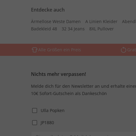
Entdecke auch
Ärmellose Weste Damen
A Linien Kleider
Abend
Badekleid 48
32 34 Jeans
8XL Pullover
Alle Größen ein Preis
Grat
Nichts mehr verpassen!
Melde dich für den Newsletter an und erhalte eine
10€ Sofort-Gutschein als Dankeschön
Ulla Popken
JP1880