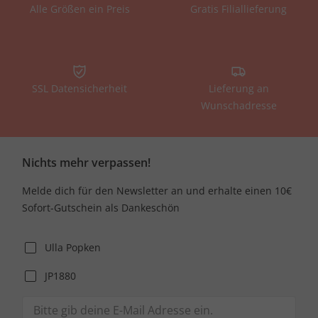
Alle Größen ein Preis
Gratis Filiallieferung
SSL Datensicherheit
Lieferung an
Wunschadresse
Nichts mehr verpassen!
Melde dich für den Newsletter an und erhalte einen 10€
Sofort-Gutschein als Dankeschön
Ulla Popken
JP1880