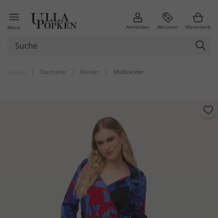
Anmelden
Aktionen
Warenkorb
Menü
Zurück
|
Startseite
|
Kleider
|
Midikleider