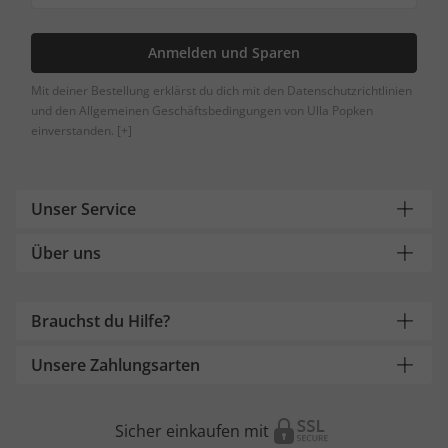
Anmelden und Sparen
Mit deiner Bestellung erklärst du dich mit den Datenschutzrichtlinien
und den Allgemeinen Geschäftsbedingungen von Ulla Popken
einverstanden.
[+]
Unser Service
Über uns
Brauchst du Hilfe?
Unsere Zahlungsarten
Sicher einkaufen mit