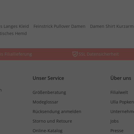
s Langes Kleid
Feinstrick Pullover Damen
Damen Shirt Kurzarm
stisches Hemd
is Filiallieferung
SSL Datensicherheit
Unser Service
Über uns
n
Größenberatung
Filialwelt
Modeglossar
Ulla Popken
Rücksendung anmelden
Unternehm
Storno und Retoure
Jobs
Online-Katalog
Presse