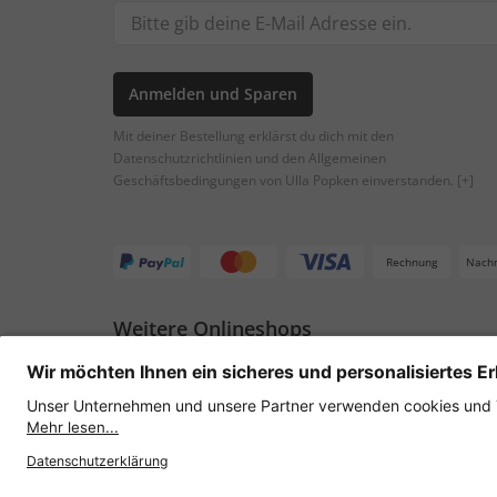
Anmelden und Sparen
Mit deiner Bestellung erklärst du dich mit den
Datenschutzrichtlinien und den Allgemeinen
Geschäftsbedingungen von Ulla Popken einverstanden.
[+]
Rechnung
Nach
Weitere Onlineshops
Österreich
Datenschutz
AGB
Widerruf erklären
Lie