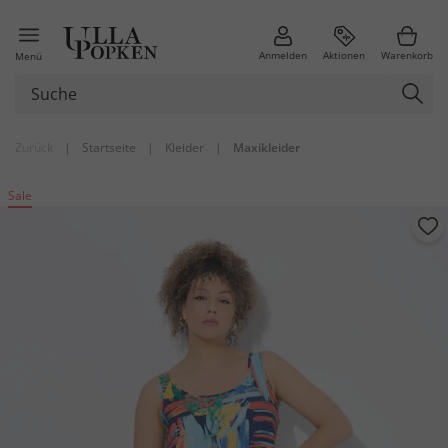
Anmelden
Aktionen
Warenkorb
Menü
Zurück
|
Startseite
|
Kleider
|
Maxikleider
Sale