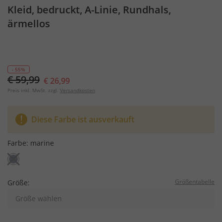
Kleid, bedruckt, A-Linie, Rundhals,
ärmellos
- 55%
€ 59,99
€ 26,99
Preis inkl. MwSt. zzgl.
Versandkosten
Diese Farbe ist ausverkauft
Farbe:
marine
Größentabelle
Größe:
Größe wählen