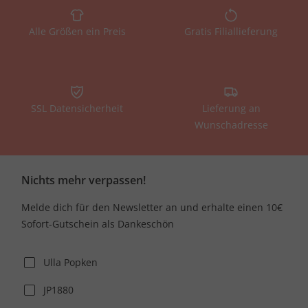
Alle Größen ein Preis
Gratis Filiallieferung
SSL Datensicherheit
Lieferung an
Wunschadresse
Nichts mehr verpassen!
Melde dich für den Newsletter an und erhalte einen 10€
Sofort-Gutschein als Dankeschön
Ulla Popken
JP1880