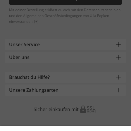
Mit deiner Bestellung erklärst du dich mit den Datenschutzrichtlinien
und den Allgemeinen Geschäftsbedingungen von Ulla Popken
einverstanden.
[+]
Unser Service
Über uns
Brauchst du Hilfe?
Unsere Zahlungsarten
Sicher einkaufen mit