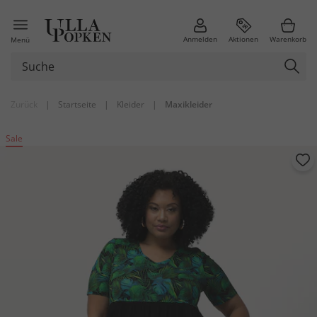
Anmelden
Aktionen
Warenkorb
Menü
Zurück
|
Startseite
|
Kleider
|
Maxikleider
Sale