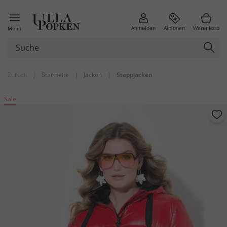
Anmelden
Aktionen
Warenkorb
Menü
Zurück
|
Startseite
|
Jacken
|
Steppjacken
Sale