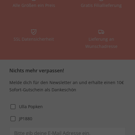
Alle Größen ein Preis
Gratis Filiallieferung
SSL Datensicherheit
Lieferung an
Wunschadresse
Nichts mehr verpassen!
Melde dich für den Newsletter an und erhalte einen 10€
Sofort-Gutschein als Dankeschön
Ulla Popken
JP1880