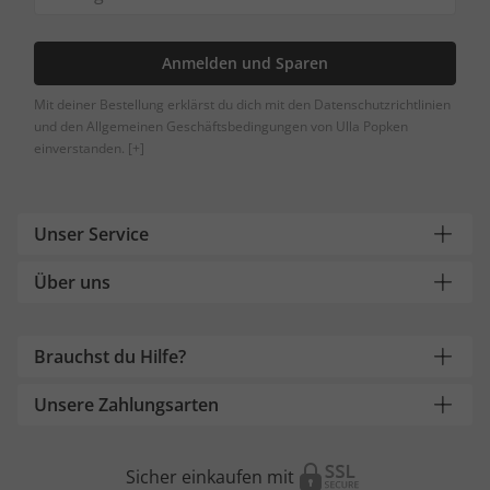
Anmelden und Sparen
Mit deiner Bestellung erklärst du dich mit den Datenschutzrichtlinien
und den Allgemeinen Geschäftsbedingungen von Ulla Popken
einverstanden.
[+]
Unser Service
Über uns
Brauchst du Hilfe?
Unsere Zahlungsarten
Sicher einkaufen mit