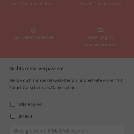
Alle Größen ein Preis
Gratis Filiallieferung
SSL Datensicherheit
Lieferung an
Wunschadresse
Nichts mehr verpassen!
Melde dich für den Newsletter an und erhalte einen 10€
Sofort-Gutschein als Dankeschön
Ulla Popken
JP1880