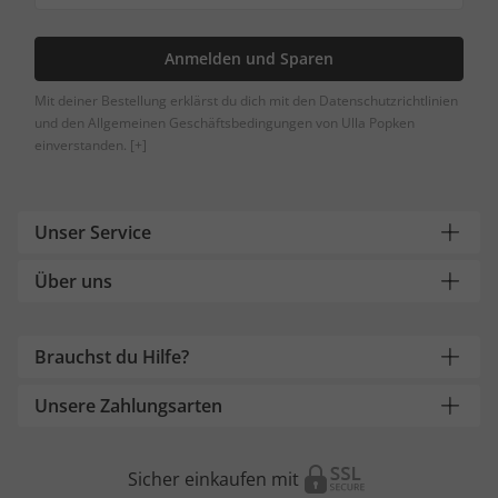
Anmelden und Sparen
Mit deiner Bestellung erklärst du dich mit den Datenschutzrichtlinien
und den Allgemeinen Geschäftsbedingungen von Ulla Popken
einverstanden.
[+]
Unser Service
Über uns
Brauchst du Hilfe?
Unsere Zahlungsarten
Sicher einkaufen mit