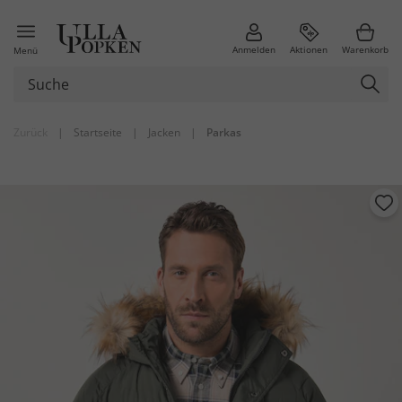
Anmelden
Aktionen
Warenkorb
Menü
Zurück
|
Startseite
|
Jacken
|
Parkas