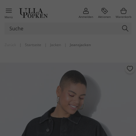
Anmelden
Aktionen
Warenkorb
Menü
Zurück
|
Startseite
|
Jacken
|
Jeansjacken