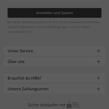
Anmelden und Sparen
Mit deiner Bestellung erklärst du dich mit den Datenschutzrichtlinien
und den Allgemeinen Geschäftsbedingungen von Ulla Popken
einverstanden.
[+]
Unser Service
Über uns
Brauchst du Hilfe?
Unsere Zahlungsarten
Sicher einkaufen mit