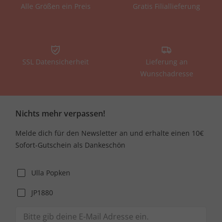
Alle Größen ein Preis
Gratis Filiallieferung
SSL Datensicherheit
Lieferung an
Wunschadresse
Nichts mehr verpassen!
Melde dich für den Newsletter an und erhalte einen 10€
Sofort-Gutschein als Dankeschön
Ulla Popken
JP1880