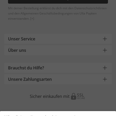
Mit deiner Bestellung erklärst du dich mit den Datenschutzrichtlinien
und den Allgemeinen Geschäftsbedingungen von Ulla Popken
einverstanden.
[+]
Unser Service
Über uns
Brauchst du Hilfe?
Unsere Zahlungsarten
Sicher einkaufen mit
Weitere Onlineshops