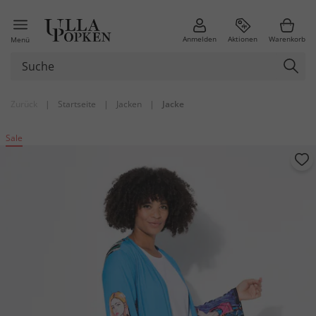
Anmelden
Aktionen
Warenkorb
Menü
Zurück
|
Startseite
|
Jacken
|
Jacke
Sale