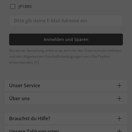
JP1880
Anmelden und Sparen
Mit deiner Bestellung erklärst du dich mit den Datenschutzrichtlinien
und den Allgemeinen Geschäftsbedingungen von Ulla Popken
einverstanden.
[+]
Unser Service
Über uns
Brauchst du Hilfe?
Unsere Zahlungsarten