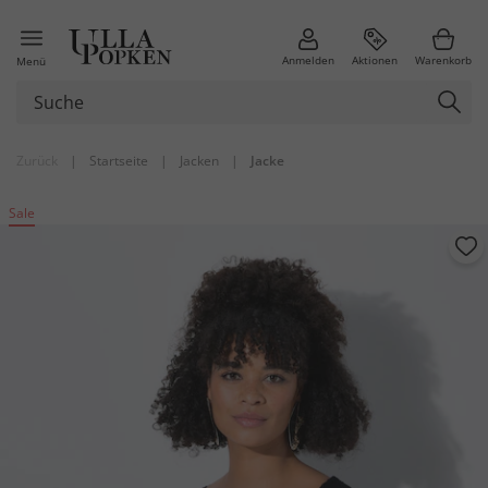
Anmelden
Aktionen
Warenkorb
Menü
Zurück
|
Startseite
|
Jacken
|
Jacke
Sale