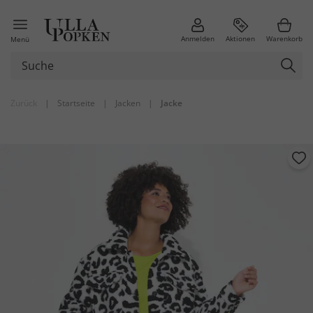
Anmelden
Aktionen
Warenkorb
Menü
Zurück
|
Startseite
|
Jacken
|
Jacke