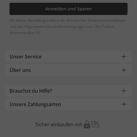
Anmelden und Sparen
Mit deiner Bestellung erklärst du dich mit den Datenschutzrichtlinien
und den Allgemeinen Geschäftsbedingungen von Ulla Popken
einverstanden.
[+]
Unser Service
Über uns
Brauchst du Hilfe?
Unsere Zahlungsarten
Sicher einkaufen mit