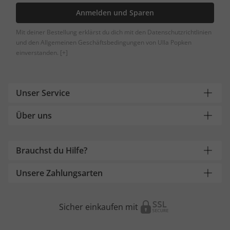
Anmelden und Sparen
Mit deiner Bestellung erklärst du dich mit den Datenschutzrichtlinien
und den Allgemeinen Geschäftsbedingungen von Ulla Popken
einverstanden.
[+]
Unser Service
Über uns
Brauchst du Hilfe?
Unsere Zahlungsarten
Sicher einkaufen mit