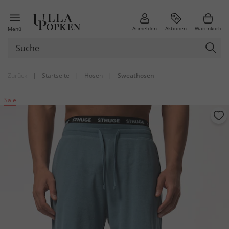
Anmelden
Aktionen
Warenkorb
Menü
Zurück
|
Startseite
|
Hosen
|
Sweathosen
Sale