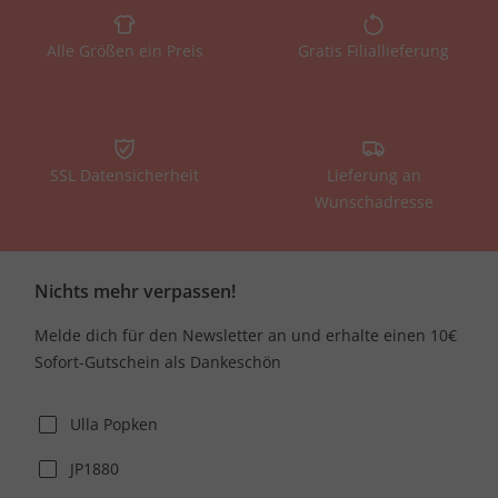
Alle Größen ein Preis
Gratis Filiallieferung
SSL Datensicherheit
Lieferung an
Wunschadresse
Nichts mehr verpassen!
Melde dich für den Newsletter an und erhalte einen 10€
Sofort-Gutschein als Dankeschön
Ulla Popken
JP1880