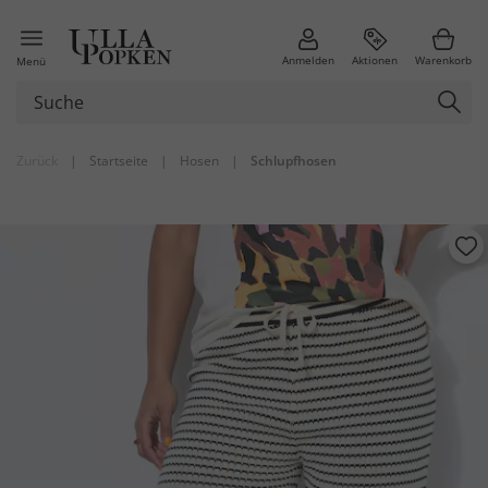
Anmelden
Aktionen
Warenkorb
Menü
Zurück
|
Startseite
|
Hosen
|
Schlupfhosen