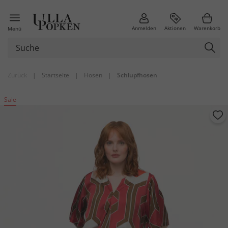
Anmelden
Aktionen
Warenkorb
Menü
Zurück
|
Startseite
|
Hosen
|
Schlupfhosen
Sale