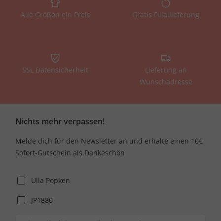
Alle Größen ein Preis
Gratis Filiallieferung
SSL Datensicherheit
Lieferung an
Wunschadresse
Nichts mehr verpassen!
Melde dich für den Newsletter an und erhalte einen 10€
Sofort-Gutschein als Dankeschön
Ulla Popken
JP1880