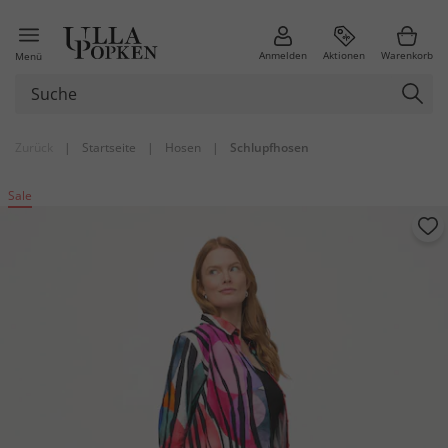
Anmelden
Aktionen
Warenkorb
Menü
Zurück
|
Startseite
|
Hosen
|
Schlupfhosen
Sale