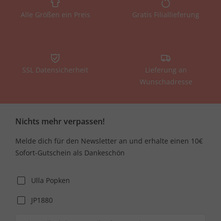
Alle Größen ein Preis
Gratis Filiallieferung
SSL Datensicherheit
Lieferung an
Wunschadresse
Nichts mehr verpassen!
Melde dich für den Newsletter an und erhalte einen 10€
Sofort-Gutschein als Dankeschön
Ulla Popken
JP1880