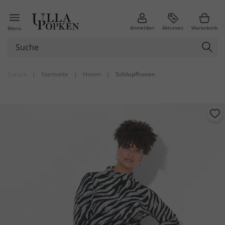
Anmelden
Aktionen
Warenkorb
Menü
Zurück
|
Startseite
|
Hosen
|
Schlupfhosen