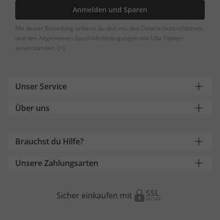
Anmelden und Sparen
Mit deiner Bestellung erklärst du dich mit den Datenschutzrichtlinien
und den Allgemeinen Geschäftsbedingungen von Ulla Popken
einverstanden.
[+]
Unser Service
Über uns
Brauchst du Hilfe?
Unsere Zahlungsarten
Sicher einkaufen mit