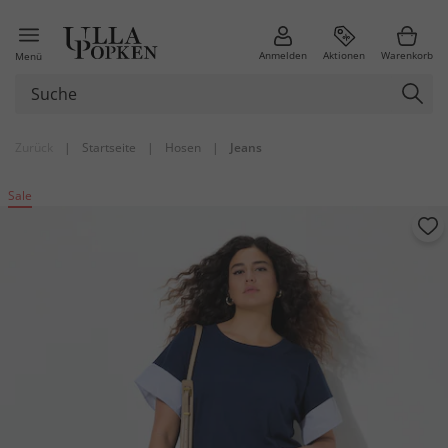
Anmelden
Aktionen
Warenkorb
Menü
Zurück
|
Startseite
|
Hosen
|
Jeans
Sale