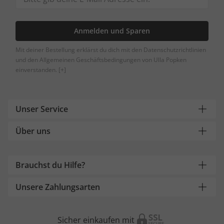
Anmelden und Sparen
Mit deiner Bestellung erklärst du dich mit den Datenschutzrichtlinien
und den Allgemeinen Geschäftsbedingungen von Ulla Popken
einverstanden.
[+]
Unser Service
Über uns
Brauchst du Hilfe?
Unsere Zahlungsarten
Sicher einkaufen mit