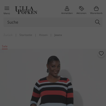
Anmelden
Aktionen
Warenkorb
Menü
Zurück
|
Startseite
|
Hosen
|
Jeans
Sale