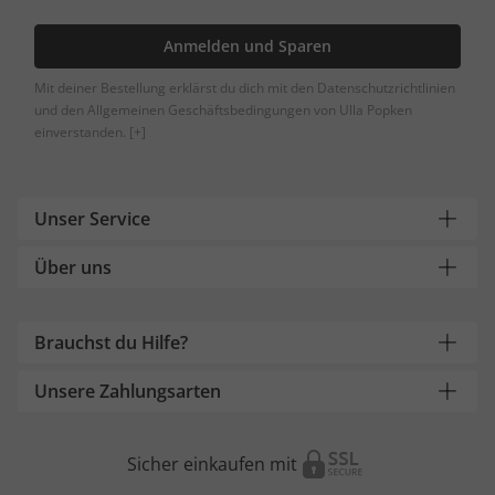
Anmelden und Sparen
Mit deiner Bestellung erklärst du dich mit den Datenschutzrichtlinien
und den Allgemeinen Geschäftsbedingungen von Ulla Popken
einverstanden.
[+]
Unser Service
Über uns
Brauchst du Hilfe?
Unsere Zahlungsarten
Sicher einkaufen mit