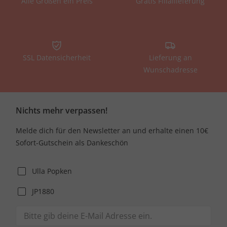
Alle Größen ein Preis
Gratis Filiallieferung
SSL Datensicherheit
Lieferung an
Wunschadresse
Nichts mehr verpassen!
Melde dich für den Newsletter an und erhalte einen 10€
Sofort-Gutschein als Dankeschön
Ulla Popken
JP1880