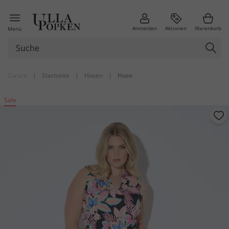
Anmelden
Aktionen
Warenkorb
Menü
Zurück
|
Startseite
|
Hosen
|
Hose
Sale