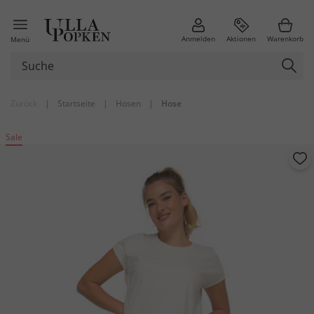
Anmelden
Aktionen
Warenkorb
Menü
Zurück
|
Startseite
|
Hosen
|
Hose
Sale