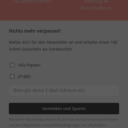
SSL Datensicherheit
Lieferung an
Wunschadresse
Nichts mehr verpassen!
Melde dich für den Newsletter an und erhalte einen 10€
Sofort-Gutschein als Dankeschön
Ulla Popken
JP1880
Anmelden und Sparen
Mit deiner Bestellung erklärst du dich mit den Datenschutzrichtlinien
und den Allgemeinen Geschäftsbedingungen von Ulla Popken