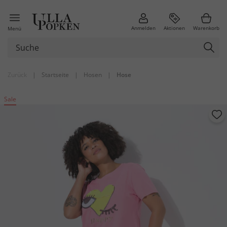
Anmelden
Aktionen
Warenkorb
Menü
Zurück
|
Startseite
|
Hosen
|
Hose
Sale