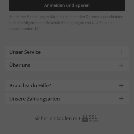
Anmelden und Sparen
Mit deiner Bestellung erklärst du dich mit den Datenschutzrichtlinien
und den Allgemeinen Geschäftsbedingungen von Ulla Popken
einverstanden.
[+]
Unser Service
Über uns
Brauchst du Hilfe?
Unsere Zahlungsarten
Sicher einkaufen mit