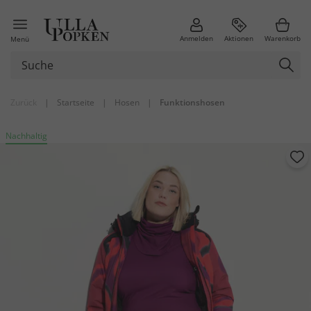
Anmelden
Aktionen
Warenkorb
Menü
Zurück
|
Startseite
|
Hosen
|
Funktionshosen
Nachhaltig