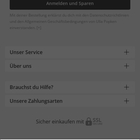
Anmelden und Sparen
Mit deiner Bestellung erklärst du dich mit den Datenschutzrichtlinien
und den Allgemeinen Geschäftsbedingungen von Ulla Popken
einverstanden.
[+]
Unser Service
Über uns
Brauchst du Hilfe?
Unsere Zahlungsarten
Sicher einkaufen mit