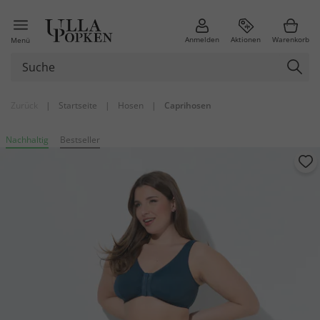
Anmelden
Aktionen
Warenkorb
Menü
Zurück
|
Startseite
|
Hosen
|
Caprihosen
Nachhaltig
Bestseller