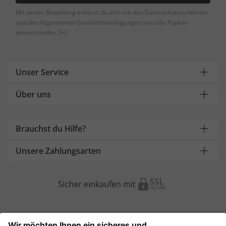
Mit deiner Bestellung erklärst du dich mit den Datenschutzrichtlinien
und den Allgemeinen Geschäftsbedingungen von Ulla Popken
einverstanden.
[+]
Unser Service
Über uns
Brauchst du Hilfe?
Unsere Zahlungsarten
Sicher einkaufen mit
Weitere Onlineshops