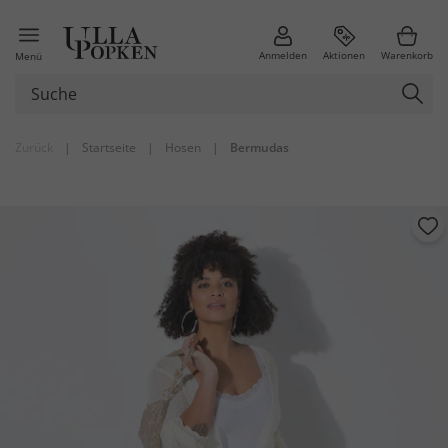
Anmelden
Aktionen
Warenkorb
Menü
Zurück
|
Startseite
|
Hosen
|
Bermudas