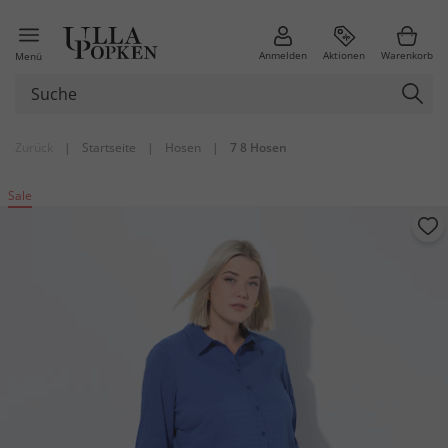
Anmelden
Aktionen
Warenkorb
Menü
Zurück
|
Startseite
|
Hosen
|
7 8 Hosen
Sale