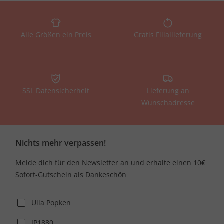
Alle Größen ein Preis
Gratis Filiallieferung
SSL Datensicherheit
Lieferung an
Wunschadresse
Nichts mehr verpassen!
Melde dich für den Newsletter an und erhalte einen 10€
Sofort-Gutschein als Dankeschön
Ulla Popken
JP1880