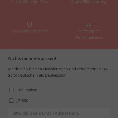
Alle Größen ein Preis
Gratis Filiallieferung
SSL Datensicherheit
Lieferung an
Wunschadresse
Nichts mehr verpassen!
Melde dich für den Newsletter an und erhalte einen 10€
Sofort-Gutschein als Dankeschön
Ulla Popken
JP1880