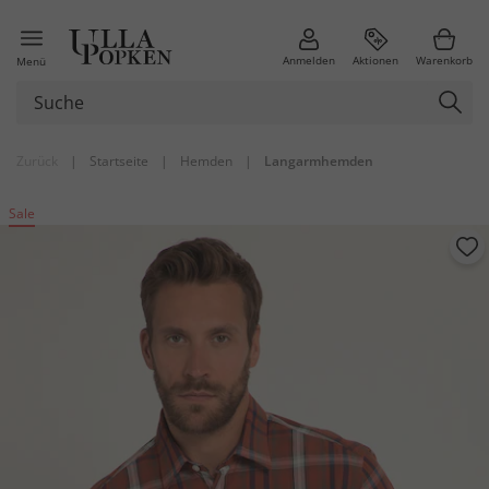
Anmelden
Aktionen
Warenkorb
Menü
Zurück
|
Startseite
|
Hemden
|
Langarmhemden
Sale