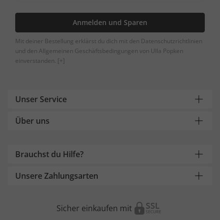
Anmelden und Sparen
Mit deiner Bestellung erklärst du dich mit den Datenschutzrichtlinien
und den Allgemeinen Geschäftsbedingungen von Ulla Popken
einverstanden.
[+]
Unser Service
Über uns
Brauchst du Hilfe?
Unsere Zahlungsarten
Sicher einkaufen mit