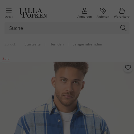
Anmelden
Aktionen
Warenkorb
Menü
Zurück
|
Startseite
|
Hemden
|
Langarmhemden
Sale