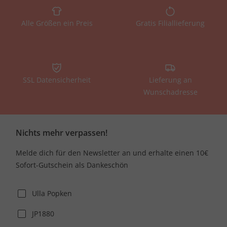
Alle Größen ein Preis
Gratis Filiallieferung
SSL Datensicherheit
Lieferung an
Wunschadresse
Nichts mehr verpassen!
Melde dich für den Newsletter an und erhalte einen 10€
Sofort-Gutschein als Dankeschön
Ulla Popken
JP1880