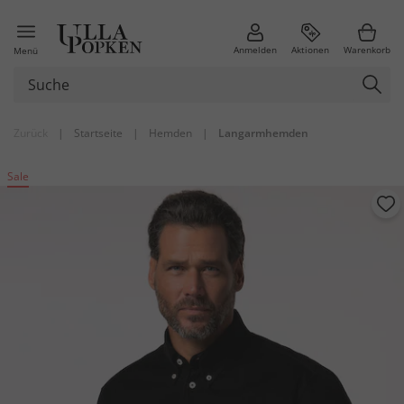
Anmelden
Aktionen
Warenkorb
Menü
Zurück
|
Startseite
|
Hemden
|
Langarmhemden
Sale