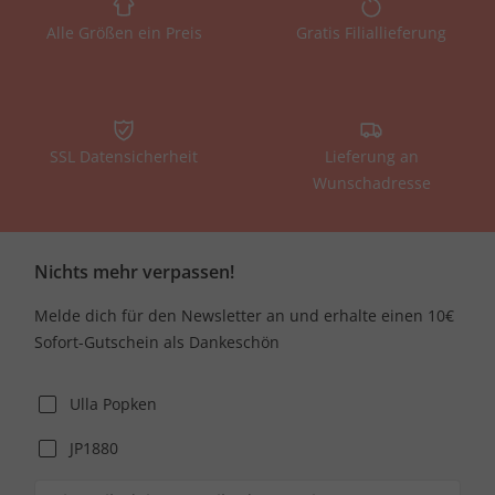
Alle Größen ein Preis
Gratis Filiallieferung
SSL Datensicherheit
Lieferung an
Wunschadresse
Nichts mehr verpassen!
Melde dich für den Newsletter an und erhalte einen 10€
Sofort-Gutschein als Dankeschön
Ulla Popken
JP1880