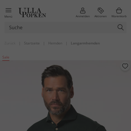
Anmelden
Aktionen
Warenkorb
Menü
Zurück
|
Startseite
|
Hemden
|
Langarmhemden
Sale