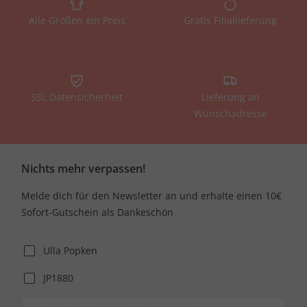
Alle Größen ein Preis
Gratis Filiallieferung
SSL Datensicherheit
Lieferung an
Wunschadresse
Nichts mehr verpassen!
Melde dich für den Newsletter an und erhalte einen 10€
Sofort-Gutschein als Dankeschön
Ulla Popken
JP1880