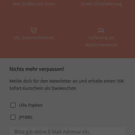
Alle Größen ein Preis
Gratis Filiallieferung
SSL Datensicherheit
Lieferung an
Wunschadresse
Nichts mehr verpassen!
Melde dich für den Newsletter an und erhalte einen 10€
Sofort-Gutschein als Dankeschön
Ulla Popken
JP1880