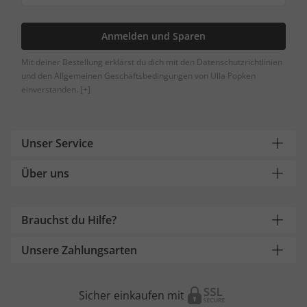
Anmelden und Sparen
Mit deiner Bestellung erklärst du dich mit den Datenschutzrichtlinien
und den Allgemeinen Geschäftsbedingungen von Ulla Popken
einverstanden.
[+]
Unser Service
Über uns
Brauchst du Hilfe?
Unsere Zahlungsarten
Sicher einkaufen mit