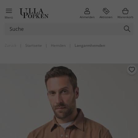
Anmelden
Aktionen
Warenkorb
Menü
Zurück
|
Startseite
|
Hemden
|
Langarmhemden