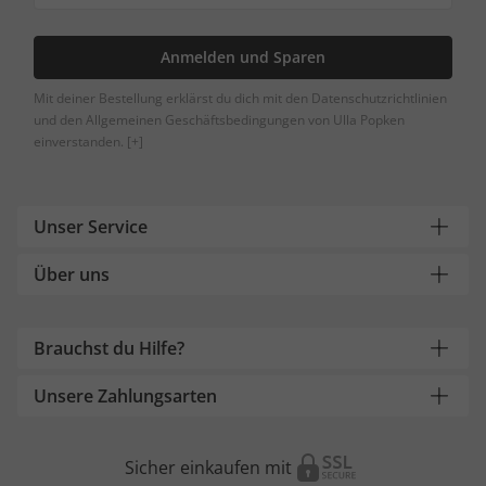
Anmelden und Sparen
Mit deiner Bestellung erklärst du dich mit den Datenschutzrichtlinien
und den Allgemeinen Geschäftsbedingungen von Ulla Popken
einverstanden.
[+]
Unser Service
Über uns
Brauchst du Hilfe?
Unsere Zahlungsarten
Sicher einkaufen mit