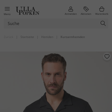
Anmelden
Aktionen
Warenkorb
Menü
Zurück
|
Startseite
|
Hemden
|
Kurzarmhemden