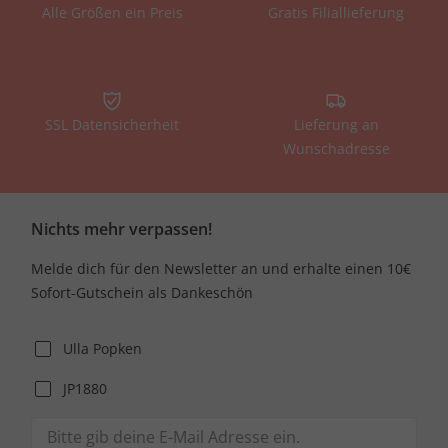
Alle Größen ein Preis
Gratis Filiallieferung
SSL Datensicherheit
Lieferung an
Wunschadresse
Nichts mehr verpassen!
Melde dich für den Newsletter an und erhalte einen 10€
Sofort-Gutschein als Dankeschön
Ulla Popken
JP1880