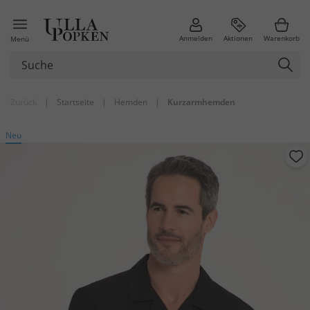
Anmelden
Aktionen
Warenkorb
Menü
Zurück
|
Startseite
|
Hemden
|
Kurzarmhemden
Neu