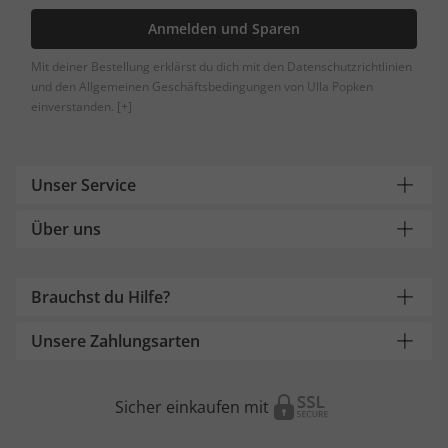
Anmelden und Sparen
Mit deiner Bestellung erklärst du dich mit den Datenschutzrichtlinien
und den Allgemeinen Geschäftsbedingungen von Ulla Popken
einverstanden.
[+]
Unser Service
Über uns
Brauchst du Hilfe?
Unsere Zahlungsarten
Sicher einkaufen mit