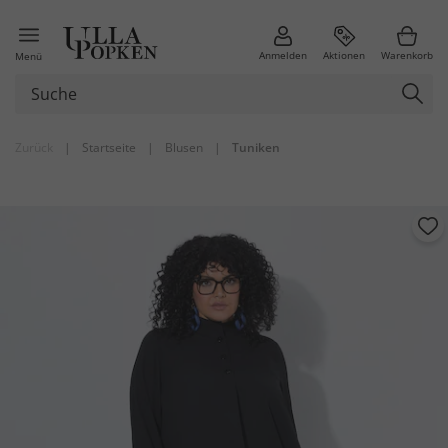
Anmelden
Aktionen
Warenkorb
Menü
Zurück
|
Startseite
|
Blusen
|
Tuniken