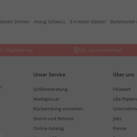
kleider Damen
Anzug Schwarz
3 4 Hosen Damen
Bademantel 
is Filiallieferung
SSL Datensicherheit
Unser Service
Über uns
n
Größenberatung
Filialwelt
Modeglossar
Ulla Popken
Rücksendung anmelden
Unternehm
Storno und Retoure
Jobs
Online-Katalog
Presse