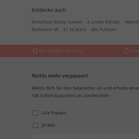
Entdecke auch
Ärmellose Weste Damen
A Linien Kleider
Abend
Badekleid 48
32 34 Jeans
8XL Pullover
Alle Größen ein Preis
Grat
Nichts mehr verpassen!
Melde dich für den Newsletter an und erhalte eine
10€ Sofort-Gutschein als Dankeschön
Ulla Popken
JP1880