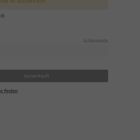
rbe ist ausverkauft
iß
Größentabelle
Ausverkauft
ale finden