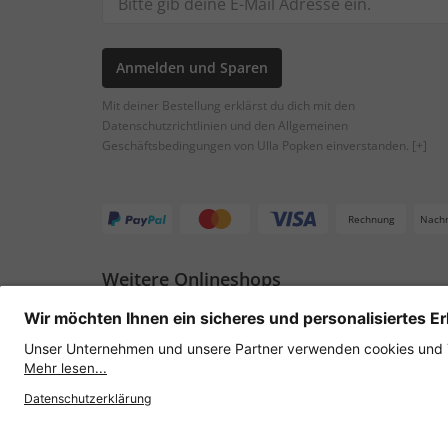
Anmelden und Sparen
Mit deiner Bestellung erklärst du dich mit den
Datenschutzrichtlinien und den Allgemeinen
Geschäftsbedingungen von Ulla Popken einverstanden.
[+]
Rechnung
Nach
Weitere Onlineshops
Österreich
Datenschutz
AGB
Widerruf erklären
Lie