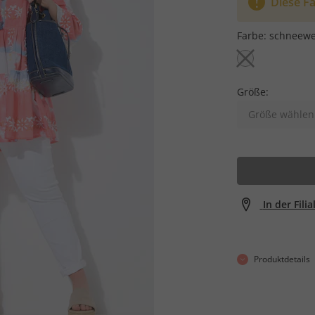
Diese Fa
Farbe:
schneewe
Größe:
Größe wählen
In der Fili
Produktdetails