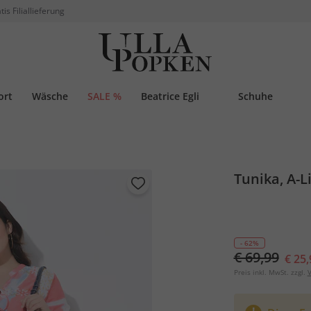
tis Filiallieferung
ort
Wäsche
SALE %
Beatrice Egli
Schuhe
Tunika, A-Li
- 62%
€ 69,99
€ 25,
Preis inkl. MwSt. zzgl.
V